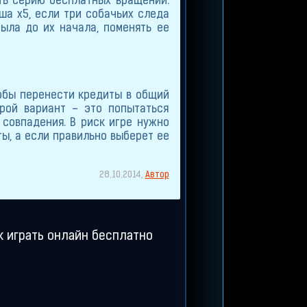
ать серию бесплатных вращений.
а х5, если три собачьих следа
была до их начала, поменять ее
тобы перенести кредиты в общий
рой вариант – это попытаться
 совпадения. В риск игре нужно
ты, а если правильно выберет ее
28.10.2014
,
Автор
 играть онлайн бесплатно