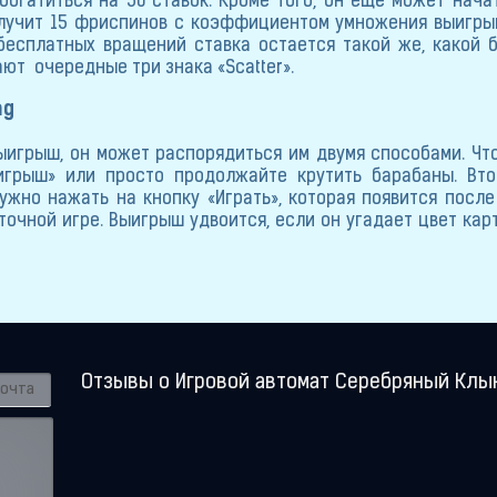
огатиться на 50 ставок. Кроме того, он еще может нач
учит 15 фриспинов с коэффициентом умножения выигрыш
бесплатных вращений ставка остается такой же, какой 
ют очередные три знака «Scatter».
ng
ыигрыш, он может распорядиться им двумя способами. Ч
игрыш» или просто продолжайте крутить барабаны. Вто
ужно нажать на кнопку «Играть», которая появится после
очной игре. Выигрыш удвоится, если он угадает цвет кар
Отзывы о Игровой автомат Серебряный Клык