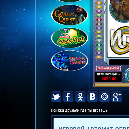
И
Покажи друзьям где ты играешь!