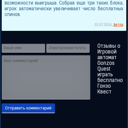
возможности выигрыша. Собрав еще три таких блока,
игрок автоматически увеличивает число бесплатных
спинов.
03.07.2014
,
Автор
Отзывы о
Игровой
автомат
Gonzos
Quest
играть
бесплатно
Гонзо
Квест