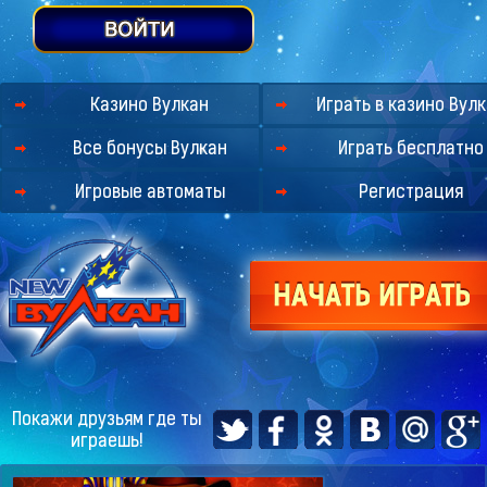
Казино Вулкан
Играть в казино Вул
Все бонусы Вулкан
Играть бесплатно
Игровые автоматы
Регистрация
Покажи друзьям где ты
играешь!