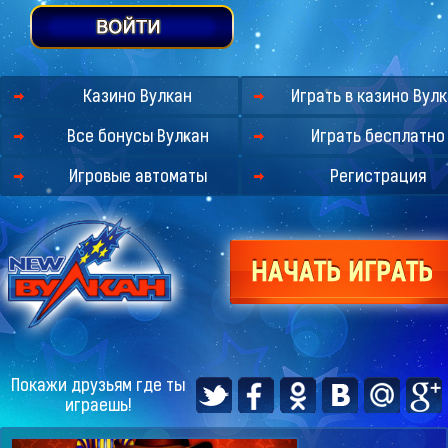
Казино Вулкан
Играть в казино Вул
Все бонусы Вулкан
Играть бесплатно
Игровые автоматы
Регистрация
Покажи друзьям где ты
играешь!