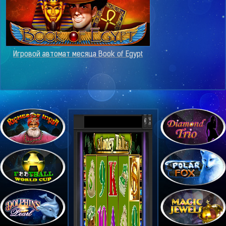
Игровой автомат месяца Book of Egypt