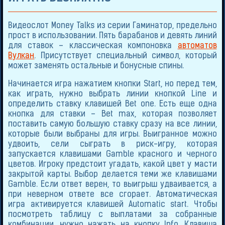
Видеослот Money Talks из серии Гаминатор, предельно
прост в использовании. Пять барабанов и девять линий
для ставок – классическая компоновка
автоматов
Вулкан
. Присутствует специальный символ, который
может заменять остальные и бонусные спины.
Начинается игра нажатием кнопки Start, но перед тем,
как играть, нужно выбрать линии кнопкой Line и
определить ставку клавишей Bet one. Есть еще одна
кнопка для ставки – Bet max, которая позволяет
поставить самую большую ставку сразу на все линии,
которые были выбраны для игры. Выигранное можно
удвоить, сели сыграть в риск-игру, которая
запускается клавишами Gamble красного и черного
цветов. Игроку предстоит угадать, какой цвет у масти
закрытой карты. Выбор делается теми же клавишами
Gamble. Если ответ верен, то выигрыш удваивается, а
при неверном ответе все сгорает. Автоматическая
игра активируется клавишей Automatic start. Чтобы
посмотреть таблицу с выплатами за собранные
комбинации, нужно нажать на кнопку Info. Клавиша