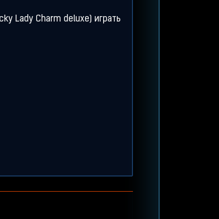
ky Lady Charm deluxe) играть