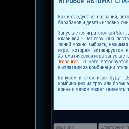
ИГРОВОЙ АВТОМАТ СПА
Как и следует из названия, ав
барабанов и девять игровых лин
Запускается игра кнопкой Start
клавишей – Bet max. Она пост
линий можно выбрать, нажимая 
игре, которая активируется
Автоматическая игра запускается
Treasures
. От него потребуетс
выплатами за комбинации открыв
Бонусом в этой игре будут 1
комбинацию из трех или больше
воина с мечом может заменять 