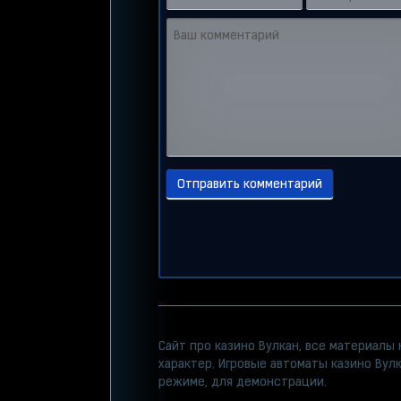
Сайт про казино Вулкан, все материал
характер. Игровые автоматы казино Вул
режиме, для демонстрации.