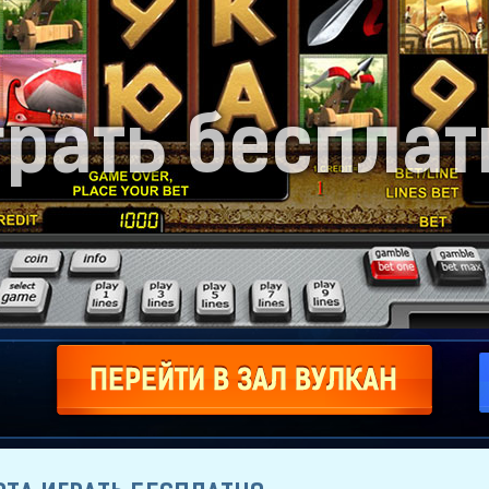
грать бесплат