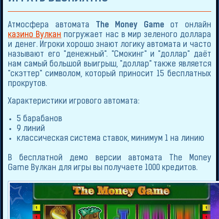
Атмосфера автомата
The Money Game
от онлайн
казино Вулкан
погружает нас в мир зеленого доллара
и денег. Игроки хорошо знают логику автомата и часто
называют его "денежный". "Смокинг" и "доллар" даёт
нам самый большой выигрыш, "доллар" также является
"скэттер" символом, который приносит 15 бесплатных
прокрутов.
Характеристики игрового автомата:
5 барабанов
9 линий
классическая система ставок, минимум 1 на линию
В бесплатной демо версии автомата The Money
Game Вулкан для игры вы получаете 1000 кредитов.