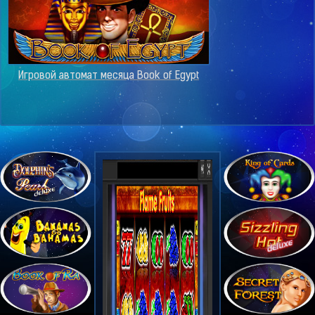
Игровой автомат месяца Book of Egypt