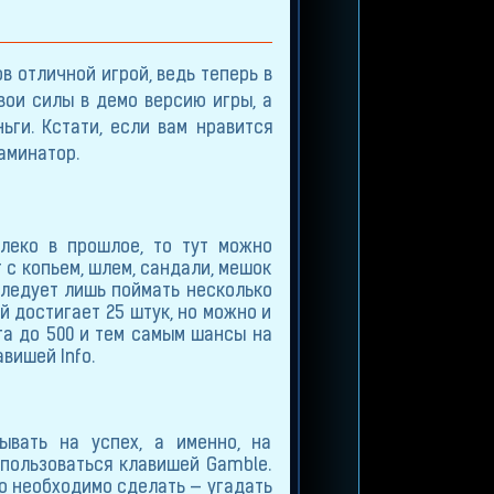
в отличной игрой, ведь теперь в
вои силы в демо версию игры, а
ьги. Кстати, если вам нравится
аминатор.
алеко в прошлое, то тут можно
 с копьем, шлем, сандали, мешок
следует лишь поймать несколько
 достигает 25 штук, но можно и
та до 500 и тем самым шансы на
вишей Info.
вать на успех, а именно, на
спользоваться клавишей Gamble.
то необходимо сделать — угадать