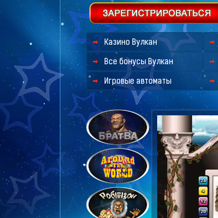
Казино Вулкан
Все бонусы Вулкан
Игровые автоматы