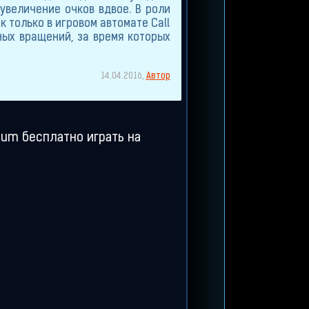
увеличение очков вдвое. В роли
 только в игровом автомате Call
ных вращений, за время которых
14.04.2016
,
Автор
seum бесплатно играть на