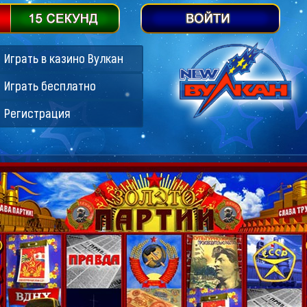
Играть в казино Вулкан
Играть бесплатно
Регистрация