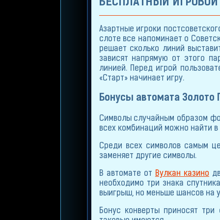
БЕСПЛАТНЫЙ ИГРОВОЙ 
Азартные игроки постсоветског
слоте все напоминает о Советск
решает сколько линий выставит
зависят напрямую от этого па
линией. Перед игрой пользоват
«Старт» начинает игру.
Бонусы автомата Золото 
Символы случайным образом фор
всех комбинаций можно найти в 
Среди всех символов самым це
заменяет другие символы.
В автомате от
Вулкан казино
дв
необходимо три знака спутника
выигрыш, но меньше шансов на 
Бонус конверты приносят три 