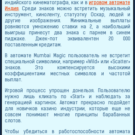
индийского кинематографа, как и в
игровом автомате
Индия
. Среди знаков можно встретить музыкальный
инструмент, киноленту, статуэтку Оскар, людей и
другие изображения. Минимальные выплаты
ровняются умножению ставки на 2, а наибольший
выигрыш принесут два знака с парнем в синем
пиджаке. Джек-пот эквивалентен 20 000
поставленным кредитам.
В автомате Mumbai Magic пользователь не встретит
специальной символики, например «Wild» или «Scatter»
знаков. Это компенсируется высокими
коэффициентами местных символов и частотой
выплат.
Игровой процесс упрощен донельзя. Пользователю
нужно лишь кликать по «Start» и наблюдать за
генерацией картинок. Автомат прекрасно подойдет
для новичков казино индустрии, которые еще не
совсем понимают многие принципы барабанных
слотов.
Чтобы убедиться в работоспособности автомата