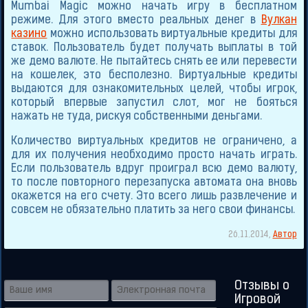
Mumbai Magic можно начать игру в бесплатном
режиме. Для этого вместо реальных денег в
Вулкан
казино
можно использовать виртуальные кредиты для
ставок. Пользователь будет получать выплаты в той
же демо валюте. Не пытайтесь снять ее или перевести
на кошелек, это бесполезно. Виртуальные кредиты
выдаются для ознакомительных целей, чтобы игрок,
который впервые запустил слот, мог не бояться
нажать не туда, рискуя собственными деньгами.
Количество виртуальных кредитов не ограничено, а
для их получения необходимо просто начать играть.
Если пользователь вдруг проиграл всю демо валюту,
то после повторного перезапуска автомата она вновь
окажется на его счету. Это всего лишь развлечение и
совсем не обязательно платить за него свои финансы.
26.11.2014
,
Автор
Отзывы о
Игровой