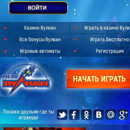
Казино Вулкан
Играть в казино Вул
Все бонусы Вулкан
Играть бесплатно
Игровые автоматы
Регистрация
Покажи друзьям где ты
играешь!